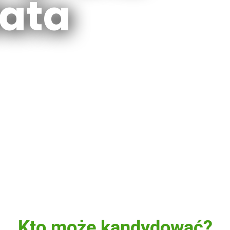
ata
Kto może kandydować?