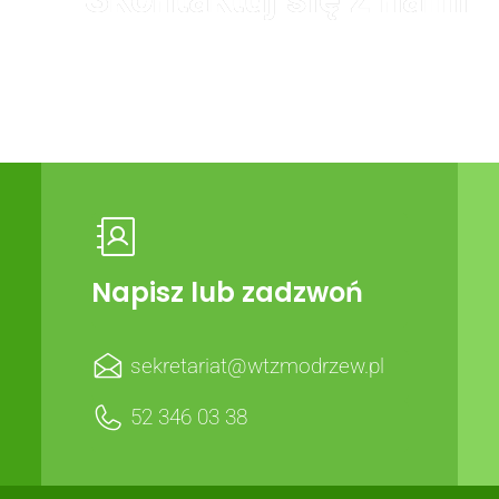
Chętnie odpowiemy na Twoje pytania
Napisz lub zadzwoń
sekretariat@wtzmodrzew.pl
52 346 03 38