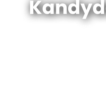
Kandyd
Dowiedz się jak do nas dołączyć!