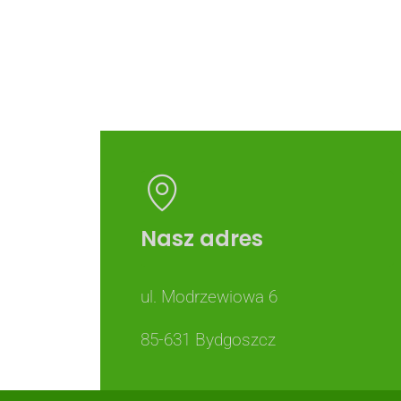
Nasz adres
ul. Modrzewiowa 6
85-631 Bydgoszcz