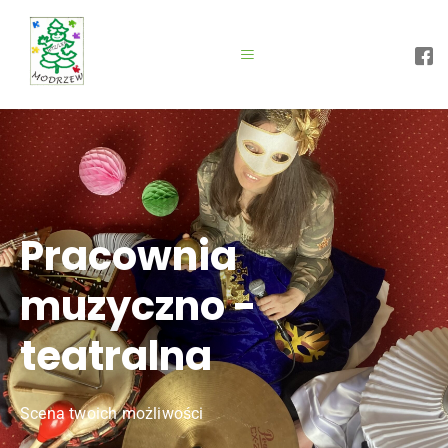
Pracownia
muzyczno -
teatralna
Scena twoich możliwości