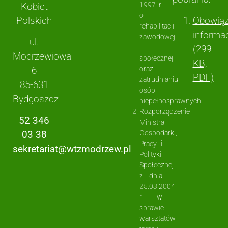
Kobiet
1997 r.
o
Polskich
Obowią
rehabilitacji
informa
zawodowej
ul.
i
(299
Modrzewiowa
społecznej
KB,
6
oraz
PDF)
zatrudnianiu
85-631
osób
Bydgoszcz
niepełnosprawnych
Rozporządzenie
52 346
Ministra
Gospodarki,
03 38
Pracy i
sekretariat@wtzmodrzew.pl
Polityki
Społecznej
z dnia
25.03.2004
r. w
sprawie
warsztatów