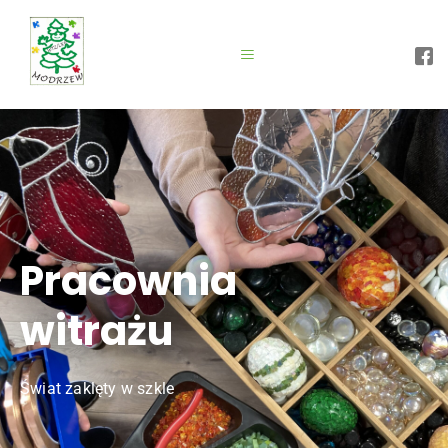
Pracownia
witrażu
Świat zaklęty w szkle