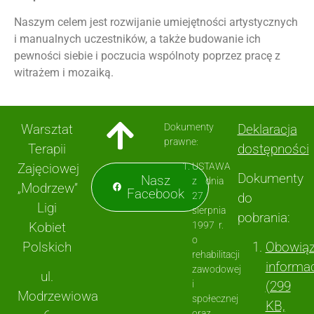
Naszym celem jest rozwijanie umiejętności artystycznych
i manualnych uczestników, a także budowanie ich
pewności siebie i poczucia wspólnoty poprzez pracę z
witrażem i mozaiką.
Warsztat
Dokumenty
Deklaracja
prawne:
Terapii
dostępności
Zajęciowej
USTAWA
Dokumenty
Nasz
z dnia
„Modrzew”
Facebook
27
do
Ligi
sierpnia
pobrania:
Kobiet
1997 r.
o
Polskich
Obowią
rehabilitacji
informa
zawodowej
ul.
i
(299
Modrzewiowa
społecznej
KB,
oraz