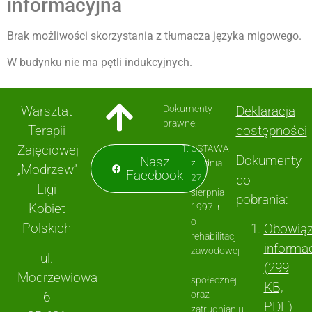
informacyjna
Brak możliwości skorzystania z tłumacza języka migowego.
W budynku nie ma pętli indukcyjnych.
Warsztat
Dokumenty
Deklaracja
prawne:
Terapii
dostępności
Zajęciowej
USTAWA
Dokumenty
Nasz
z dnia
„Modrzew”
Facebook
27
do
Ligi
sierpnia
pobrania:
Kobiet
1997 r.
o
Polskich
Obowią
rehabilitacji
informa
zawodowej
ul.
i
(299
Modrzewiowa
społecznej
KB,
6
oraz
PDF)
zatrudnianiu