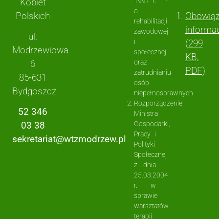
Kobiet
1997 r.
o
Polskich
Obowią
rehabilitacji
informa
zawodowej
ul.
i
(299
Modrzewiowa
społecznej
KB,
6
oraz
PDF)
zatrudnianiu
85-631
osób
Bydgoszcz
niepełnosprawnych
Rozporządzenie
52 346
Ministra
Gospodarki,
03 38
Pracy i
sekretariat@wtzmodrzew.pl
Polityki
Społecznej
z dnia
25.03.2004
r. w
sprawie
warsztatów
terapii