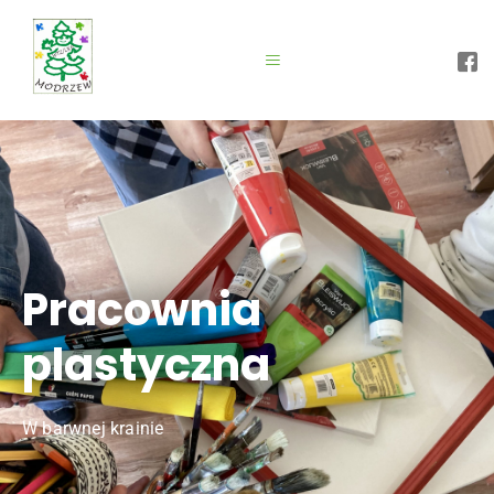
Pracownia
plastyczna
W barwnej krainie